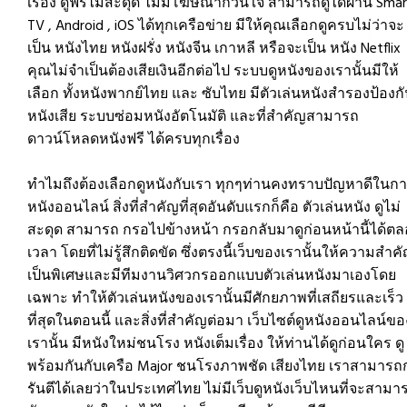
เรื่อง ดูฟรีไม่สะดุด ไม่มีโฆษณากวนใจ สามารถดูได้ผ่าน Smar
TV , Android , iOS ได้ทุกเครือข่าย มีให้คุณเลือกดูครบไม่ว่าจะ
เป็น หนังไทย หนังฝรั่ง หนังจีน เกาหลี หรือจะเป็น หนัง Netflix
คุณไม่จำเป็นต้องเสียเงินอีกต่อไป ระบบดูหนังของเรานั้นมีให้
เลือก ทั้งหนังพากย์ไทย และ ซับไทย มีตัวเล่นหนังสำรองป้องก
หนังเสีย ระบบซ่อมหนังอัตโนมัติ และที่สำคัญสามารถ
ดาวน์โหลดหนังฟรี ได้ครบทุกเรื่อง
ทำไมถึงต้องเลือกดูหนังกับเรา ทุกๆท่านคงทราบปัญหาดีในกา
หนังออนไลน์ สิ่งที่สำคัญที่สุดอันดับแรกก็คือ ตัวเล่นหนัง ดูไม่
สะดุด สามารถ กรอไปข้างหน้า กรอกลับมาดูก่อนหน้านี้ได้ต
เวลา โดยที่ไม่รู้สึกติดขัด ซึ่งตรงนี้เว็บของเรานั้นให้ความสำค
เป็นพิเศษและมีทีมงานวิศวกรออกแบบตัวเล่นหนังมาเองโดย
เฉพาะ ทำให้ตัวเล่นหนังของเรานั้นมีศักยภาพที่เสถียรและเร็ว
ที่สุดในตอนนี้ และสิ่งที่สำคัญต่อมา เว็บไซต์ดูหนังออนไลน์ขอ
เรานั้น มีหนังใหม่ชนโรง หนังเต็มเรื่อง ให้ท่านได้ดูก่อนใคร ดู
พร้อมกันกับเครือ Major ชนโรงภาพชัด เสียงไทย เราสามารถ
รันตีได้เลยว่าในประเทศไทย ไม่มีเว็บดูหนังเว็บไหนที่จะสามา