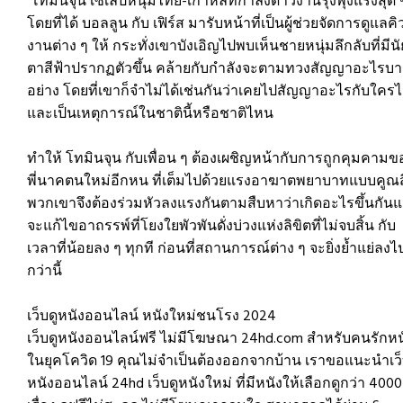
โทมินจุน เซเลปหนุ่มไทย-เกาหลีที่กำลังดาวงานรุ่งพุ่งแรงสุด 
โดยที่ได้ บอลลูน กับ เฟิร์ส มารับหน้าที่เป็นผู้ช่วยจัดการดูแลคิ
งานต่าง ๆ ให้ กระทั่งเขาบังเอิญไปพบเห็นชายหนุ่มลึกลับที่มีนั
ตาสีฟ้าปรากฏตัวขึ้น คล้ายกับกำลังจะตามทวงสัญญาอะไรบา
อย่าง โดยที่เขาก็จำไม่ได้เช่นกันว่าเคยไปสัญญาอะไรกับใครไ
และเป็นเหตุการณ์ในชาตินี้หรือชาติไหน
ทำให้ โทมินจุน กับเพื่อน ๆ ต้องเผชิญหน้ากับการถูกคุมคามขอ
พี่นาคตนใหม่อีกหน ที่เต็มไปด้วยแรงอาฆาตพยาบาทแบบคูณสี
พวกเขาจึงต้องร่วมหัวลงแรงกันตามสืบหาว่าเกิดอะไรขึ้นกันแ
จะแก้ไขอาถรรพ์ที่โยงใยพัวพันดั่งบ่วงแห่งลิขิตที่ไม่จบสิ้น กับ
เวลาที่น้อยลง ๆ ทุกที ก่อนที่สถานการณ์ต่าง ๆ จะยิ่งย้ำแย่ลงไ
กว่านี้
เว็บดูหนังออนไลน์ หนังใหม่ชนโรง 2024
เว็บดูหนังออนไลน์ฟรี ไม่มีโฆษณา 24hd.com สำหรับคนรักหน
ในยุคโควิด 19 คุณไม่จำเป็นต้องออกจากบ้าน เราขอแนะนำเว็
หนังออนไลน์ 24hd เว็บดูหนังใหม่ ที่มีหนังให้เลือกดูกว่า 4000